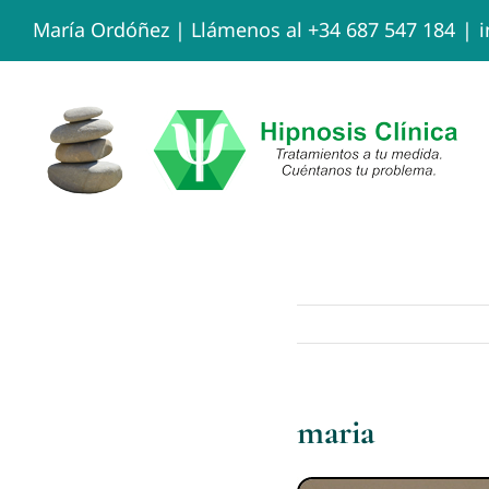
Skip
María Ordóñez |
Llámenos al +34 687 547 184
|
to
content
maria