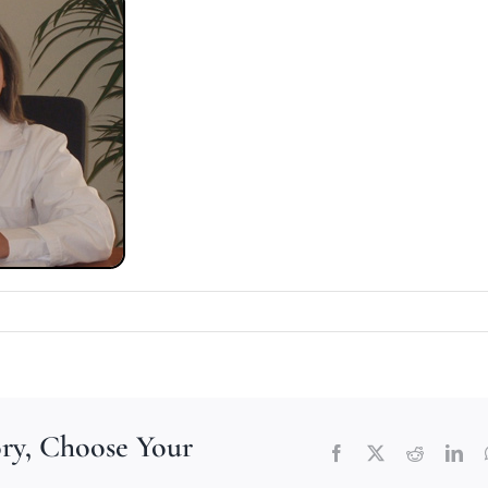
ory, Choose Your
Facebook
X
Reddit
Lin