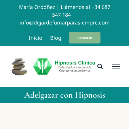
Skip
María Ordóñez |
Llámenos al +34 687
547 184
|
to
info@dejardefumarparasiempre.com
content
Inicio
Blog
Contacto
Adelgazar con Hipnosis