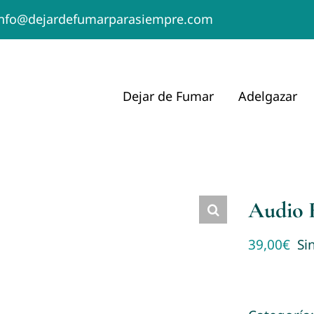
info@dejardefumarparasiempre.com
Dejar de Fumar
Adelgazar
Audio 
39,00
€
Si