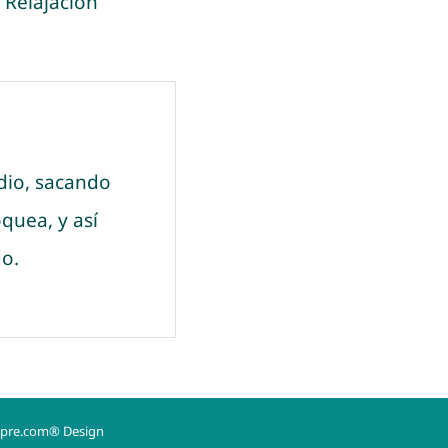
:
Relajación
dio, sacando
oquea, y así
do.
mpre.com® Design