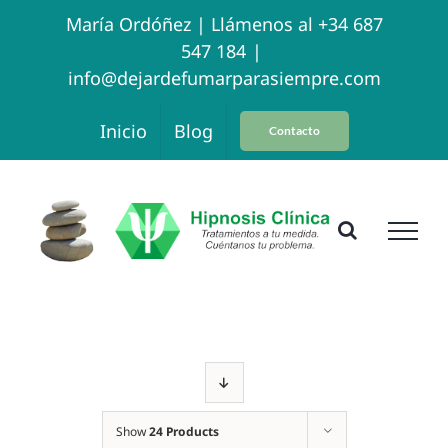
Skip
María Ordóñez |
Llámenos al +34 687
547 184
|
to
info@dejardefumarparasiempre.com
content
Inicio
Blog
Contacto
Show
24 Products