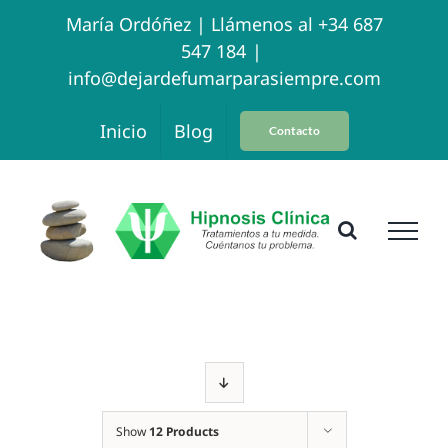
Skip
María Ordóñez |
Llámenos al +34 687
547 184
|
to
info@dejardefumarparasiempre.com
content
Inicio
Blog
Contacto
Show
12 Products