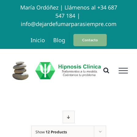
Skip
María Ordóñez |
Llámenos al +34 687
547 184
|
to
info@dejardefumarparasiempre.com
content
Inicio
Blog
Contacto
Show
12 Products